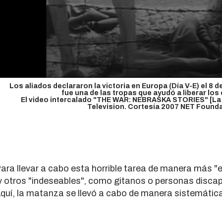
olume
Los aliados declararon la victoria en Europa (Día V-E) el 8
0%
fue una de las tropas que ayudó a liberar los
El video intercalado "THE WAR: NEBRASKA STORIES" [La 
Television. Cortesía 2007 NET Foundat
ara llevar a cabo esta horrible tarea de manera más "e
y otros "indeseables", como gitanos o personas disc
quí, la matanza se llevó a cabo de manera sistemátic