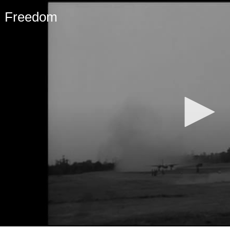
Freedom
olume