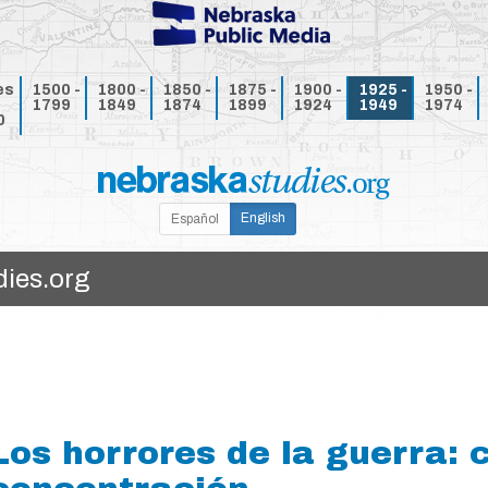
es
1500 -
1800 -
1850 -
1875 -
1900 -
1925 -
1950 -
1799
1849
1874
1899
1924
1949
1974
0
English
Español
Los horrores de la guerra: