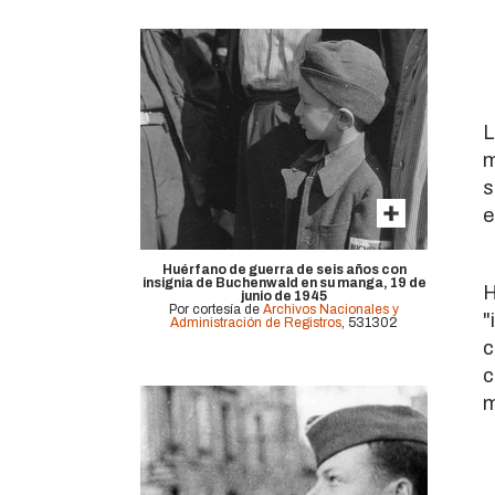
9
L
m
s
e
Huérfano de guerra de seis años con
insignia de Buchenwald en su manga, 19 de
H
junio de 1945
Por cortesía de
Archivos Nacionales y
"
Administración de Registros
, 531302
c
c
m