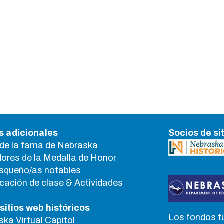
 adicionales
Socios de si
de la fama de Nebraska
ores de la Medalla de Honor
squeño/as notables
icación de clase & Actividades
sitios web históricos
Los fondos f
ka Virtual Capitol