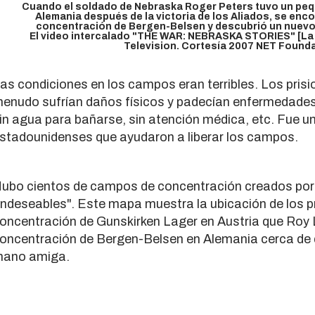
Cuando el soldado de Nebraska Roger Peters tuvo un peq
0%
Alemania después de la victoria de los Aliados, se enc
concentración de Bergen-Belsen y descubrió un nuevo 
El video intercalado "THE WAR: NEBRASKA STORIES" [La 
Television. Cortesía 2007 NET Foundat
as condiciones en los campos eran terribles. Los pri
enudo sufrían daños físicos y padecían enfermedades 
in agua para bañarse, sin atención médica, etc. Fue una
stadounidenses que ayudaron a liberar los campos.
ubo cientos de campos de concentración creados por 
indeseables". Este mapa muestra la ubicación de los p
oncentración de Gunskirken Lager en Austria que Roy 
oncentración de Bergen-Belsen en Alemania cerca de
ano amiga.