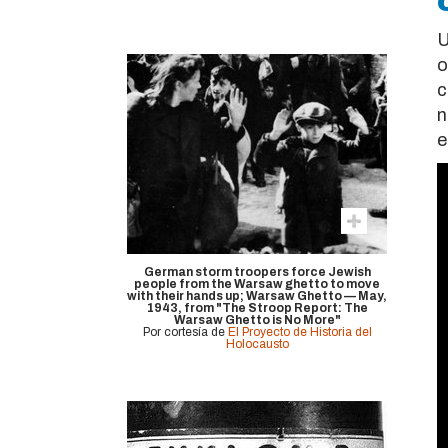
U
o
c
n
e
German storm troopers force Jewish
people from the Warsaw ghetto to move
with their hands up; Warsaw Ghetto — May,
1943, from "The Stroop Report: The
Warsaw Ghetto is No More"
Por cortesía de
El Proyecto de Historia del
Holocausto