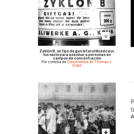
V
Zyklon B, un tipo de gas letal utilizado por
9
los nazis para asesinar a personas en
campos de concentración
Por cortesía de
Documentos de Thomas J.
Dodd
.
P
(
A