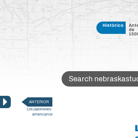
Skip to main content
Histórico
Ant
de
150
Search Nebraska Studies
ANTERIOR
Los japoneses-
americanos