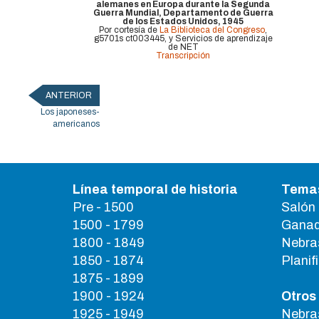
alemanes en Europa durante la Segunda
Guerra Mundial, Departamento de Guerra
de los Estados Unidos, 1945
Por cortesía de
La Biblioteca del Congreso
,
g5701s ct003445, y Servicios de aprendizaje
de NET
Transcripción
ANTERIOR
Los japoneses-
americanos
Línea temporal de historia
Temas
Pre - 1500
Salón 
1500 - 1799
Ganad
1800 - 1849
Nebra
1850 - 1874
Planif
1875 - 1899
1900 - 1924
Otros 
1925 - 1949
Nebras