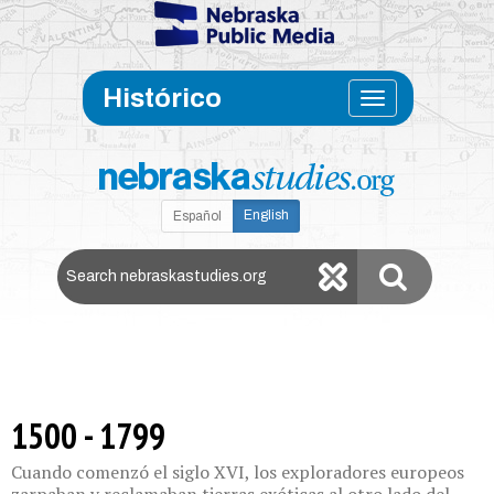
Skip to main content
Navegac
Histórico
de
palanca
English
Español
Search Nebraska Studies
1500 - 1799
Cuando comenzó el siglo XVI, los exploradores europeos