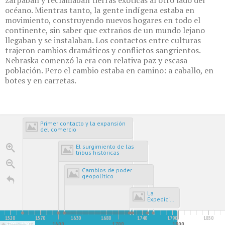
zarpaban y reclamaban tierras exóticas al otro lado del
océano. Mientras tanto, la gente indígena estaba en
movimiento, construyendo nuevos hogares en todo el
continente, sin saber que extraños de un mundo lejano
llegaban y se instalaban. Los contactos entre culturas
trajeron cambios dramáticos y conflictos sangrientos.
Nebraska comenzó la era con relativa paz y escasa
población. Pero el cambio estaba en camino: a caballo, en
botes y en carretas.
Primer contacto y la expansión
del comercio
El surgimiento de las
tribus históricas
Cambios de poder
geopolítico
La
Expedición
de Villasur
1520
1570
1630
1680
1740
1790
1850
00
1600
1700
1800
1500 - 1799
Timeline JS